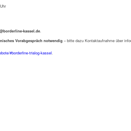
 Uhr
n@borderline-kassel.de
.
fonisches Vorabgespräch notwendig
– bitte dazu Kontaktaufnahme über inf
bote/#borderline-trialog-kassel
.