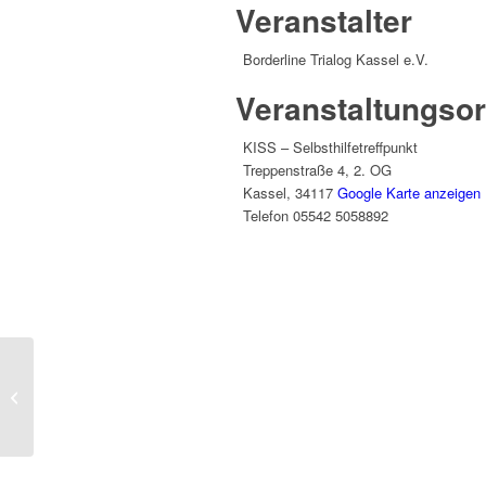
Veranstalter
Borderline Trialog Kassel e.V.
Veranstaltungsor
KISS – Selbsthilfetreffpunkt
Treppenstraße 4, 2. OG
Kassel
,
34117
Google Karte anzeigen
Telefon
05542 5058892
„Wenn die Giraffe mit
dem Wolf tanzt“ — die
Angehörigen-Gruppe