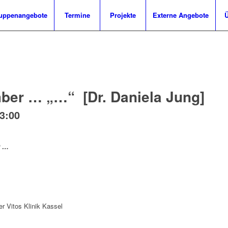
uppenangebote
Termine
Projekte
Externe Angebote
Ü
ber … „…“ [Dr. Daniela Jung]
3:00
t …
er Vitos Klinik Kassel