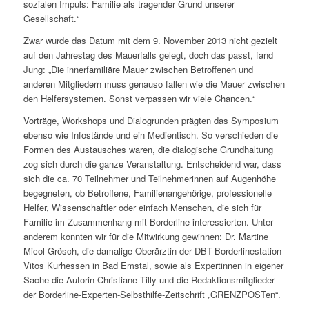
sozialen Impuls: Familie als tragender Grund unserer
Gesellschaft.“
Zwar wurde das Datum mit dem 9. November 2013 nicht gezielt
auf den Jahrestag des Mauerfalls gelegt, doch das passt, fand
Jung: „Die innerfamiliäre Mauer zwischen Betroffenen und
anderen Mitgliedern muss genauso fallen wie die Mauer zwischen
den Helfersystemen. Sonst verpassen wir viele Chancen.“
Vorträge, Workshops und Dialogrunden prägten das Symposium
ebenso wie Infostände und ein Medientisch. So verschieden die
Formen des Austausches waren, die dialogische Grundhaltung
zog sich durch die ganze Veranstaltung. Entscheidend war, dass
sich die ca. 70 Teilnehmer und Teilnehmerinnen auf Augenhöhe
begegneten, ob Betroffene, Familienangehörige, professionelle
Helfer, Wissenschaftler oder einfach Menschen, die sich für
Familie im Zusammenhang mit Borderline interessierten. Unter
anderem konnten wir für die Mitwirkung gewinnen: Dr. Martine
Micol-Grösch, die damalige Oberärztin der DBT-Borderlinestation
Vitos Kurhessen in Bad Emstal, sowie als Expertinnen in eigener
Sache die Autorin Christiane Tilly und die Redaktionsmitglieder
der Borderline-Experten-Selbsthilfe-Zeitschrift „GRENZPOSTen“.