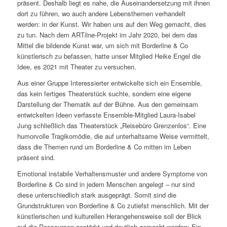
präsent. Deshalb liegt es nahe, die Auseinandersetzung mit ihnen
dort zu führen, wo auch andere Lebensthemen verhandelt
werden: in der Kunst. Wir haben uns auf den Weg gemacht, dies
zu tun. Nach dem ART
line
-Projekt im Jahr 2020, bei dem das
Mittel die bildende Kunst war, um sich mit Borderline & Co
künstlerisch zu befassen, hatte unser Mitglied Heike Engel die
Idee, es 2021 mit Theater zu versuchen.
Aus einer Gruppe Interessierter entwickelte sich ein Ensemble,
das kein fertiges Theaterstück suchte, sondern eine eigene
Darstellung der Thematik auf der Bühne. Aus den gemeinsam
entwickelten Ideen verfasste Ensemble-Mitglied Laura-Isabel
Jung schließlich das Theaterstück „Reisebüro Grenzenlos“. Eine
humorvolle Tragikomödie, die auf unterhaltsame Weise vermittelt,
dass die Themen rund um Borderline & Co mitten im Leben
präsent sind.
Emotional instabile Verhaltensmuster und andere Symptome von
Borderline & Co sind in jedem Menschen angelegt – nur sind
diese unterschiedlich stark ausgeprägt. Somit sind die
Grundstrukturen von Borderline & Co zutiefst menschlich. Mit der
künstlerischen und kulturellen Herangehensweise soll der Blick
auf die Ressourcen gestärkt und deutlich gemacht werden: Ein