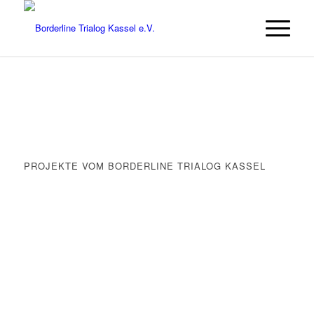
PROJEKTE VOM BORDERLINE TRIALOG KASSEL
Projekt Literatur: Korrekturen
Projekt Trialogisches Theater
Projekt ART
line
Projekt Eltern-„Skills“