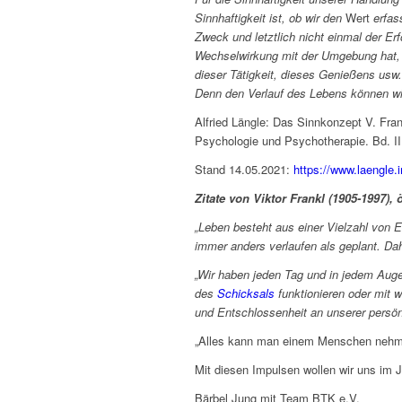
Sinnhaftigkeit ist, ob wir den
Wert
erfas
Zweck und letztlich nicht einmal der Erf
Wechselwirkung mit der Umgebung hat, 
dieser Tätigkeit, dieses Genießens usw. 
Denn den Verlauf des Lebens können wir
Alfried Längle: Das Sinnkonzept V. Fran
Psychologie und Psychotherapie. Bd. II.
Stand 14.05.2021:
https://www.laengl
Zitate von Viktor Frankl (1905-1997),
„Leben besteht aus einer Vielzahl von E
immer anders verlaufen als geplant. Dahe
„Wir haben jeden Tag und in jedem Auge
des
Schicksals
funktionieren oder mit 
und Entschlossenheit an unserer per
„Alles kann man einem Menschen nehmen, 
Mit diesen Impulsen wollen wir uns im 
Bärbel Jung mit Team BT