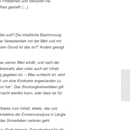
on Problemen und Verlusten ins
ers gestellt (…).
rden soll? Die inhaltliche Bestimmung
er Verwobenheit mit der Welt und mit
uten Grund ist das so?“ Anders gesagt
as seinen Wert erhält, und nach der
ndererseits aber stets auch ein
Inhalt
gegeben ist. – Was schlecht ist, wird
ich um eine Kinokarte angestanden zu
n hat“. Das Sinnlosigkeitserleben gilt
emacht werden kann, oder dass es für
tbares
zum Inhalt, etwas, das uns
ertelehre der Existenzanalyse in
Längle
das Sinnerleben verloren geht.
e zu Ende bringen. Entscheidend für die