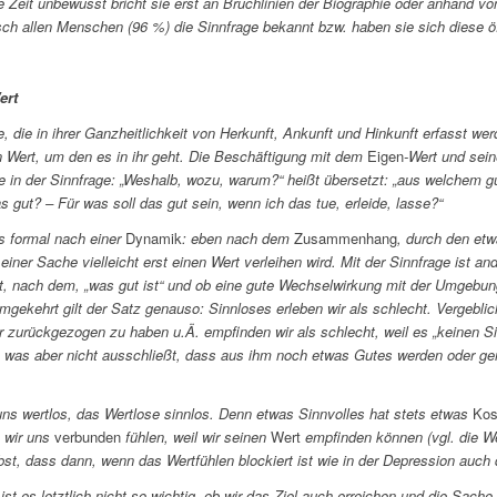
e Zeit unbewusst bricht sie erst an Bruchlinien der Biographie oder anhand v
ch allen Menschen (96 %) die Sinnfrage bekannt bzw. haben sie sich diese öft
ert
e, die in ihrer Ganzheitlichkeit von Herkunft, Ankunft und Hinkunft erfasst we
en Wert, um den es in ihr geht. Die Beschäftigung mit dem
Eigen
-Wert und sein
 in der Sinnfrage: „Weshalb, wozu, warum?“ heißt übersetzt: „aus welchem g
s gut? – Für was soll das gut sein, wenn ich das tue, erleide, lasse?“
ts formal nach einer
Dynamik
: eben nach dem
Zusammenhang
, durch den etw
 einer Sache vielleicht erst einen Wert verleihen wird. Mit der Sinnfrage ist a
 nach dem, „was gut ist“ und ob eine gute Wechselwirkung mit der Umgebung 
Umgekehrt gilt der Satz genauso: Sinnloses erleben wir als schlecht. Vergebl
 zurückgezogen zu haben u.Ä. empfinden wir als schlecht, weil es „keinen Sin
n, was aber nicht ausschließt, dass aus ihm noch etwas Gutes werden oder g
uns wertlos, das Wertlose sinnlos. Denn etwas Sinnvolles hat stets etwas
Kos
m wir uns
verbunden
fühlen, weil wir seinen
Wert
empfinden können (vgl. die W
bst, dass dann, wenn das Wertfühlen blockiert ist wie in der Depression auch 
ist es letztlich nicht so wichtig, ob wir das Ziel auch erreichen und die Sach