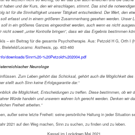
st haben und der
Kurs
, den wir einschlagen, stimmt. Das sind die notwendige
olg ist für die Sinnhaftigkeit unserer Tätigkeit entscheidend. Der Wert, den e
soll erfasst und in einem größeren
Zusammenhang
gesehen werden. Unser Le
soll in ein
größeres Ganzes
eingeordnet werden, auch wenn es nicht ausgesc
 nicht soweit „unter Kontrolle bringen“, dass wir das Ergebnis bestimmen kön
kls – ein Beitrag für die gesamte Psychotherapie. Aus: Petzold H G, Orth I (
 Bielefeld/Locarno: Aisthesis, pp. 403-460
e.info/downloads/Sinn%20-%20Petzold%202004.pdf
 österreichischer Neurologe
inflüssen. Zum Leben gehört das Schicksal, gehört auch die Möglichkeit des 
r stellt auch Sinn keine Erfolgsgarantie dar.“
nblick die Möglichkeit, Entscheidungen zu treffen. Diese bestimmen, ob wir d
wahrer Würde handeln und unserem wahren Ich gerecht werden. Denken wir da
sönlichen Freiheit arbeiten.“
außer seine letzte Freiheit: seine persönliche Haltung in jeder Situation se
Jahr 2021 auf den Weg machen, Sinn zu suchen, zu finden und zu leben.
K e.V. Kassel im Lockdown Mai 2021