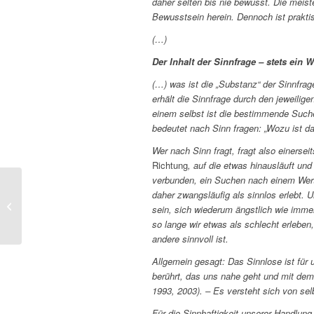
daher selten bis nie bewusst. Die meist
Bewusstsein herein. Dennoch ist praktis
(…)
Der Inhalt der Sinnfrage – stets ein W
(…) was ist die „Substanz“ der Sinnfrag
erhält die Sinnfrage durch den jeweilig
einem selbst ist die bestimmende Suche
bedeutet nach Sinn fragen: „Wozu ist da
Wer nach Sinn fragt, fragt also einersei
Richtung
, auf die etwas hinausläuft und
verbunden, ein Suchen nach einem Wert,
daher zwangsläufig als sinnlos erlebt. 
Trialog – Wanderungen
sein, sich wiederum ängstlich wie immer
so lange wir etwas als schlecht erlebe
andere sinnvoll ist.
Allgemein gesagt: Das Sinnlose ist für 
berührt, das uns nahe geht und mit de
1993, 2003). – Es versteht sich von sel
Für die Sinnhaftigkeit unserer Handlung 