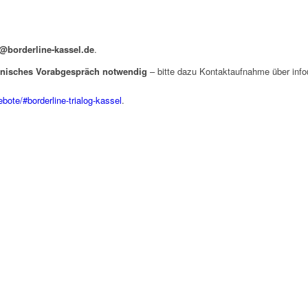
n@borderline-kassel.de
.
fonisches Vorabgespräch notwendig
– bitte dazu Kontaktaufnahme über inf
bote/#borderline-trialog-kassel
.