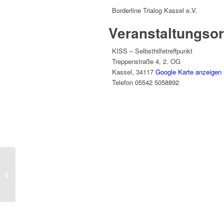
Borderline Trialog Kassel e.V.
Veranstaltungsor
KISS – Selbsthilfetreffpunkt
Treppenstraße 4, 2. OG
Kassel
,
34117
Google Karte anzeigen
Telefon
05542 5058892
September-Wanderung
2026