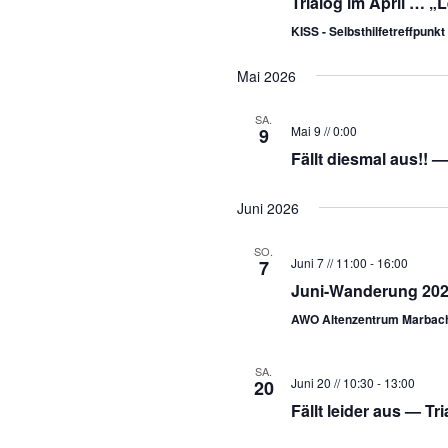
Trialog im April … 
KISS - Selbsthilfetreffpunkt
Mai 2026
SA.
Mai 9 // 0:00
9
Fällt diesmal aus!!
Juni 2026
SO.
Juni 7 // 11:00
-
16:00
7
Juni-Wanderung 20
AWO Altenzentrum Marba
SA.
Juni 20 // 10:30
-
13:00
20
Fällt leider aus — Tr