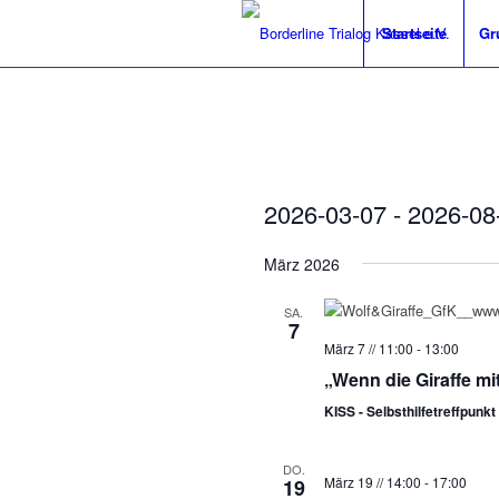
Startseite
Gr
2026-03-07
 - 
2026-08
Datum
März 2026
wählen.
SA.
7
März 7 // 11:00
-
13:00
„Wenn die Giraffe m
KISS - Selbsthilfetreffpunkt
DO.
März 19 // 14:00
-
17:00
19