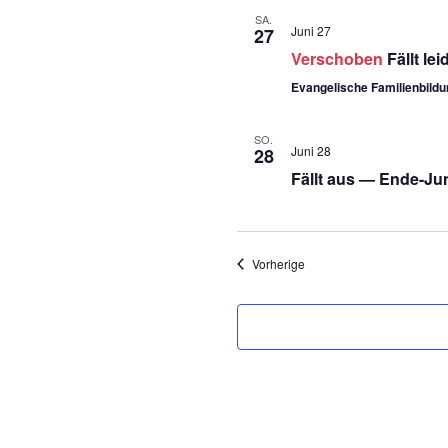
SA.
Juni 27
27
Verschoben
Fällt le
Evangelische Familienbild
SO.
Juni 28
28
Fällt aus — Ende-J
Veranstaltungen
Vorherige