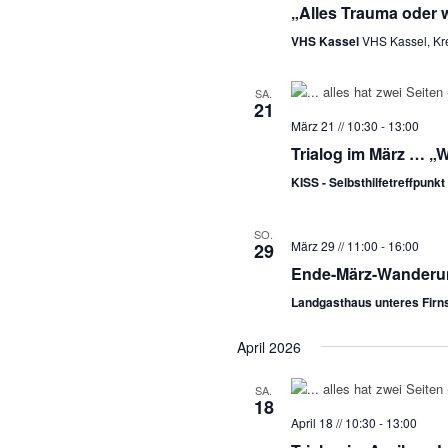
„Alles Trauma oder 
VHS Kassel
VHS Kassel, Kr
SA.
21
März 21 // 10:30
-
13:00
Trialog im März … „W
KISS - Selbsthilfetreffpunkt
SO.
März 29 // 11:00
-
16:00
29
Ende-März-Wanderu
Landgasthaus unteres Firn
April 2026
SA.
18
April 18 // 10:30
-
13:00