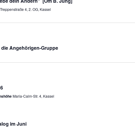
„Lebe dein Ändern“ [Om B. Jung]
Treppenstraße 4, 2. OG, Kassel
 — die Angehörigen-Gruppe
26
chshöhe
Maria-Calm-Str. 4, Kassel
ialog im Juni